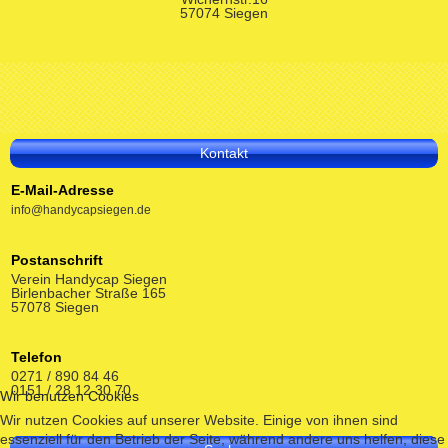
57074 Siegen
Kontakt
E-Mail-Adresse
info@handycapsiegen.de
Postanschrift
Verein Handycap Siegen
Birlenbacher Straße 165
57078 Siegen
Telefon
0271 / 890 84 46
0151 / 28 12 30 70
Wir benutzen Cookies
Wir nutzen Cookies auf unserer Website. Einige von ihnen sind
essenziell für den Betrieb der Seite, während andere uns helfen, diese